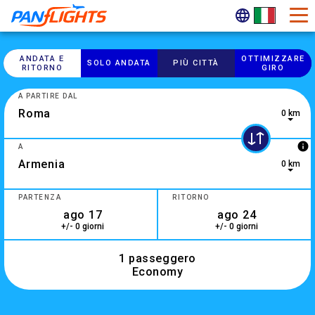
ANDATA E
OTTIMIZZARE
SOLO ANDATA
PIÙ CITTÀ
RITORNO
GIRO
A PARTIRE DAL
0 km
info
A
0 km
7 results are available, use up and down arrow keys to navig
PARTENZA
RITORNO
+/- 0 giorni
+/- 0 giorni
1 passeggero
Economy