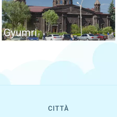
Gyumri
CC
CITTÀ