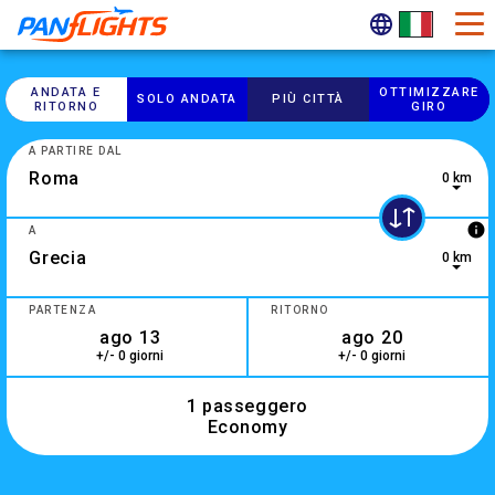
ANDATA E
OTTIMIZZARE
SOLO ANDATA
PIÙ CITTÀ
RITORNO
GIRO
A PARTIRE DAL
0 km
info
A
0 km
10 results are available, use up and down arrow keys to navi
PARTENZA
RITORNO
+/- 0 giorni
+/- 0 giorni
1 passeggero
Economy