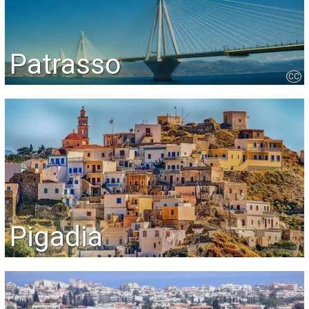
Patrasso
CC
Pigadia