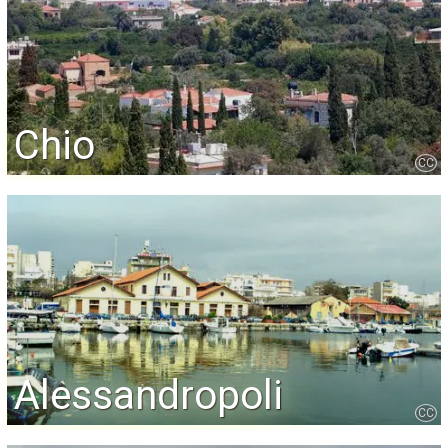
Chio
CC
Alessandropoli
CC