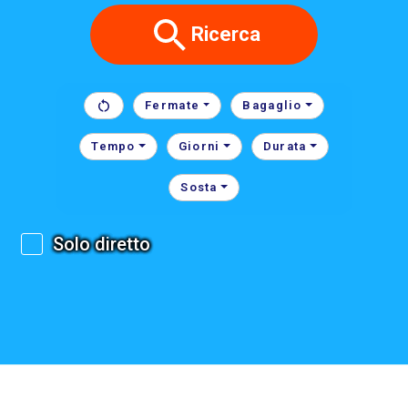
Ricerca
Fermate
Bagaglio
Tempo
Giorni
Durata
Sosta
Solo diretto