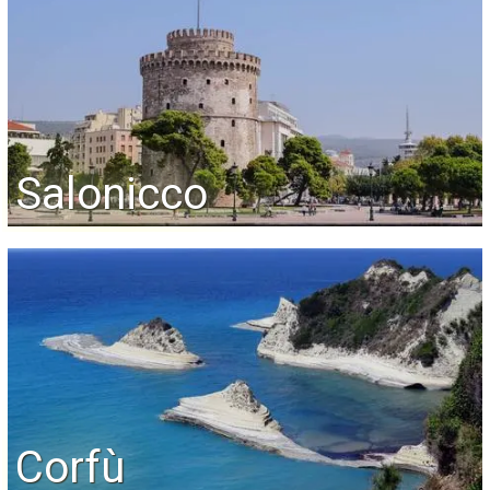
Salonicco
Corfù