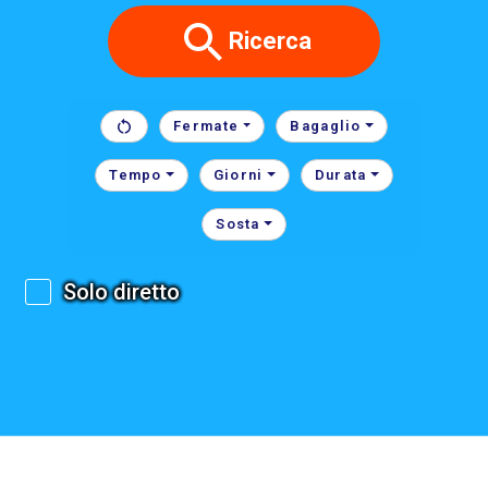
Ricerca
Fermate
Bagaglio
Tempo
Giorni
Durata
Sosta
Solo diretto