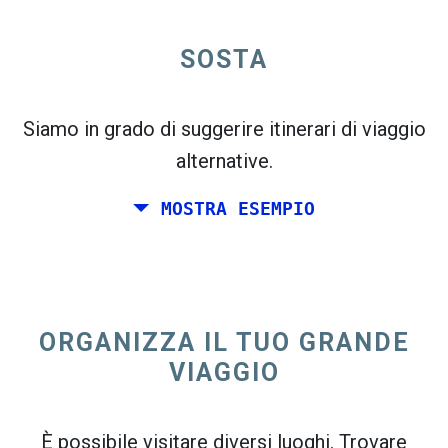
open_in_new
SOSTA
Prova questo
flight_takeoff
Trovato in precedenza. Fai clic su
per vedere
la mappa delle partenze.
Siamo in grado di suggerire itinerari di viaggio
alternative.
MOSTRA ESEMPIO
Scegli le date esatte per
Andata e ritorno
o
Solo
andata
ORGANIZZA IL TUO GRANDE
Ricerca
VIAGGIO
Seleziona l'ordinamento CO
2
open_in_new
È possibile visitare diversi luoghi. Trovare
Prova questo