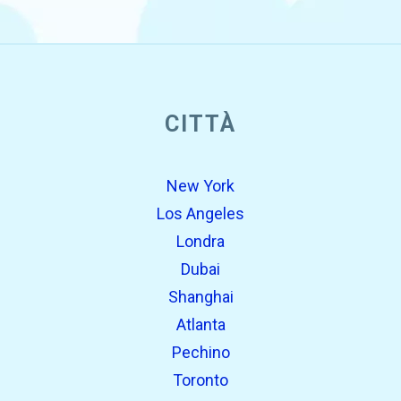
open_in_new
CITTÀ
Prova questo
Trovato in precedenza:
New York
Los Angeles
Londra
Dubai
Shanghai
Atlanta
Pechino
open_in_new
Prova questo
Toronto
Trovato in precedenza: