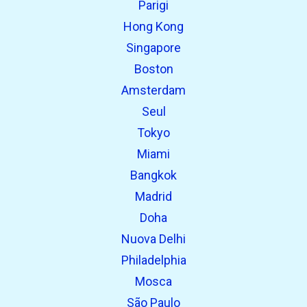
Parigi
open_in_new
Prova questo
Hong Kong
Trovato in precedenza:
Singapore
Boston
Amsterdam
Seul
Tokyo
Miami
Bangkok
Madrid
Doha
Nuova Delhi
Philadelphia
Mosca
São Paulo