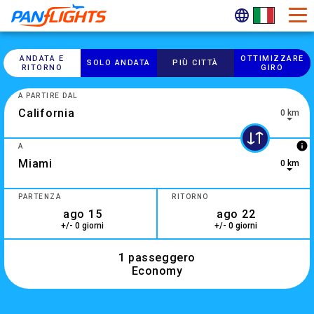
ANDATA E
OTTIMIZZARE
SOLO ANDATA
PIÙ CITTÀ
RITORNO
GIRO
A PARTIRE DAL
0 km
0 results are available, use up and down arrow keys to navig
info
A
0 km
2 results are available, use up and down arrow keys to navig
PARTENZA
RITORNO
+/- 0 giorni
+/- 0 giorni
1 passeggero
Economy