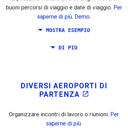
flight_takeoff
flight_land
buoni percorsi di viaggio e date di viaggio.
Per
Trovato in precedenza:
saperne di più.
Demo.
Tiles © Openstreetmap contributors
MOSTRA ESEMPIO
open_in_new
A
. Stima: 52 kg CO
. Di Più:
LinkedIn
2
Pianificare un viaggio via Roma, Barcellona, ​​
DI PIÙ
open_in_new
Prova questo
Stoccolma, Praga e Atene.
Trovato in precedenza:
Si desidera viaggiare sul proprio da Roma a
Venezia. Si vuole almeno 7 giorni lì. Inoltre,
è stato pianificato un incontro a Stoccolma.
DIVERSI AEROPORTI DI
PARTENZA
open_in_new
Organizzare incontri di lavoro o riunioni.
Per
saperne di più.