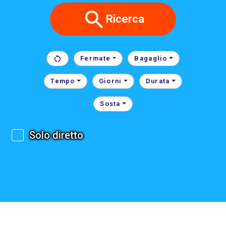
Ricerca
Fermate
Bagaglio
Tempo
Giorni
Durata
Sosta
Solo diretto