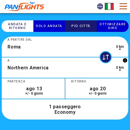
ANDATA E
OTTIMIZZARE
SOLO ANDATA
PIÙ CITTÀ
RITORNO
GIRO
A PARTIRE DAL
0 km
info
A
0 km
1 result is available, use up and down arrow keys to navigate
PARTENZA
RITORNO
+/- 0 giorni
+/- 0 giorni
1 passeggero
Economy