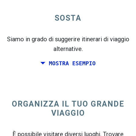
open_in_new
SOSTA
Prova questo
flight_takeoff
Trovato in precedenza. Fai clic su
per vedere
la mappa delle partenze.
Siamo in grado di suggerire itinerari di viaggio
alternative.
MOSTRA ESEMPIO
Scegli le date esatte per
Andata e ritorno
o
Solo
andata
ORGANIZZA IL TUO GRANDE
Ricerca
VIAGGIO
Seleziona l'ordinamento CO
2
open_in_new
È possibile visitare diversi luoghi. Trovare
Prova questo