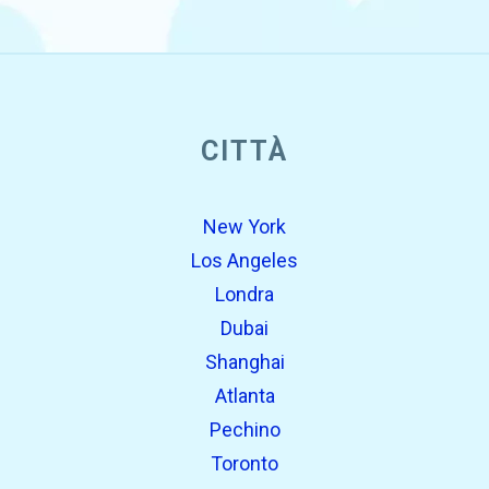
open_in_new
CITTÀ
Prova questo
Trovato in precedenza:
New York
Los Angeles
Londra
Dubai
Shanghai
Atlanta
Pechino
open_in_new
Prova questo
Toronto
Trovato in precedenza: