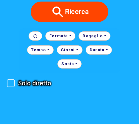
Ricerca
Fermate
Bagaglio
Tempo
Giorni
Durata
Sosta
Solo diretto