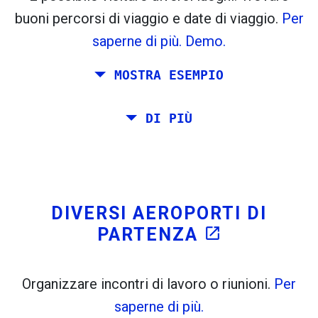
flight_takeoff
flight_land
buoni percorsi di viaggio e date di viaggio.
Per
Trovato in precedenza:
saperne di più.
Demo.
Tiles © Openstreetmap contributors
MOSTRA ESEMPIO
open_in_new
A
. Stima: 52 kg CO
. Di Più:
LinkedIn
2
Pianificare un viaggio via Roma, Barcellona, ​​
DI PIÙ
open_in_new
Prova questo
Stoccolma, Praga e Atene.
Trovato in precedenza:
Si desidera viaggiare sul proprio da Roma a
Venezia. Si vuole almeno 7 giorni lì. Inoltre,
è stato pianificato un incontro a Stoccolma.
DIVERSI AEROPORTI DI
PARTENZA
open_in_new
Organizzare incontri di lavoro o riunioni.
Per
saperne di più.