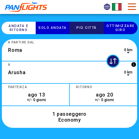
ANDATA E
OTTIMIZZARE
SOLO ANDATA
PIÙ CITTÀ
RITORNO
GIRO
A PARTIRE DAL
0 km
info
A
0 km
2 results are available, use up and down arrow keys to navig
PARTENZA
RITORNO
+/- 0 giorni
+/- 0 giorni
1 passeggero
Economy