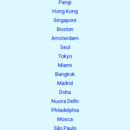
Parigi
open_in_new
Prova questo
Hong Kong
Trovato in precedenza:
Singapore
Boston
Amsterdam
Seul
Tokyo
Miami
Bangkok
Madrid
Doha
Nuova Delhi
Philadelphia
Mosca
São Paulo