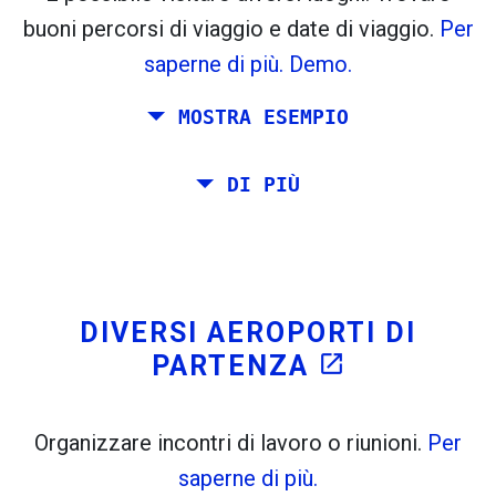
flight_takeoff
flight_land
buoni percorsi di viaggio e date di viaggio.
Per
Trovato in precedenza:
saperne di più.
Demo.
Tiles © Openstreetmap contributors
MOSTRA ESEMPIO
open_in_new
A
. Stima: 52 kg CO
. Di Più:
LinkedIn
2
Pianificare un viaggio via Roma, Barcellona, ​​
DI PIÙ
open_in_new
Prova questo
Stoccolma, Praga e Atene.
Trovato in precedenza:
Si desidera viaggiare sul proprio da Roma a
Venezia. Si vuole almeno 7 giorni lì. Inoltre,
è stato pianificato un incontro a Stoccolma.
DIVERSI AEROPORTI DI
PARTENZA
open_in_new
Organizzare incontri di lavoro o riunioni.
Per
saperne di più.