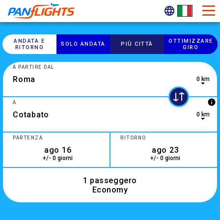
ANDATA E
OTTIMIZZARE
SOLO ANDATA
PIÙ CITTÀ
RITORNO
GIRO
A PARTIRE DAL
0 km
info
A
0 km
2 results are available, use up and down arrow keys to navig
PARTENZA
RITORNO
+/- 0 giorni
+/- 0 giorni
1 passeggero
Economy