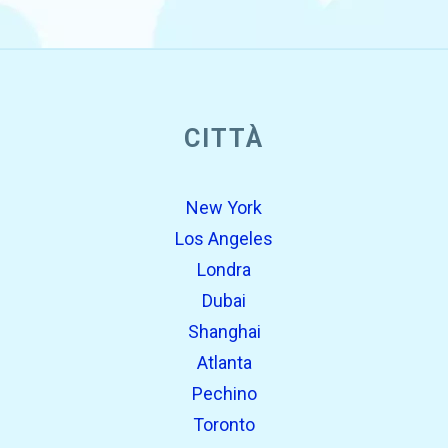
open_in_new
CITTÀ
Prova questo
Trovato in precedenza:
New York
Los Angeles
Londra
Dubai
Shanghai
Atlanta
Pechino
open_in_new
Prova questo
Toronto
Trovato in precedenza: