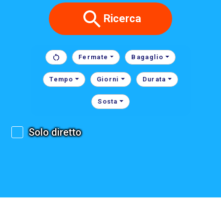
Ricerca
Fermate
Bagaglio
Tempo
Giorni
Durata
Sosta
Solo diretto