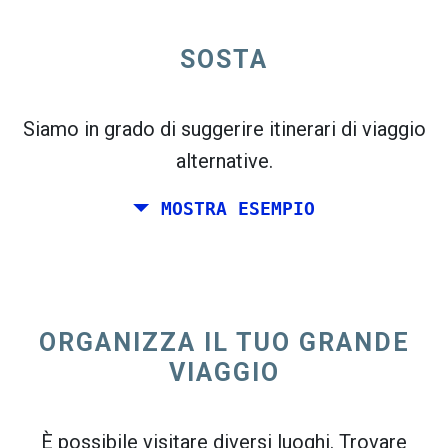
open_in_new
SOSTA
Prova questo
flight_takeoff
Trovato in precedenza. Fai clic su
per vedere
la mappa delle partenze.
Siamo in grado di suggerire itinerari di viaggio
alternative.
MOSTRA ESEMPIO
Scegli le date esatte per
Andata e ritorno
o
Solo
andata
ORGANIZZA IL TUO GRANDE
Ricerca
VIAGGIO
Seleziona l'ordinamento CO
2
open_in_new
È possibile visitare diversi luoghi. Trovare
Prova questo