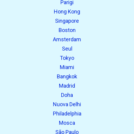
Parigi
open_in_new
Prova questo
Hong Kong
Trovato in precedenza:
Singapore
Boston
Amsterdam
Seul
Tokyo
Miami
Bangkok
Madrid
Doha
Nuova Delhi
Philadelphia
Mosca
São Paulo