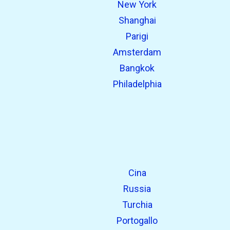
New York
open_in_new
Prova questo
Shanghai
Trovato in precedenza:
Parigi
Amsterdam
Bangkok
Philadelphia
Cina
Russia
Turchia
Portogallo