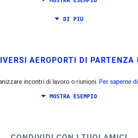
MOSTRA ESEMPIO
Barcellona, ​​Stoccolma, Praga e Atene.
DI PIÙ
 da Roma a Venezia. Si vuole almeno 7 giorni lì. Inolt
IVERSI AEROPORTI DI PARTENZA
op
nizzare incontri di lavoro o riunioni.
Per saperne di
MOSTRA ESEMPIO
anificare un week-end insieme da qualche parte in I
i amici vive a Dublino e Berlino.
CONDIVIDI CON I TUOI AMICI