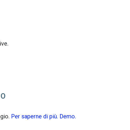
ive.
IO
Tiles © Openstreetmap contributors
flight_land
ggio.
Per saperne di più.
Demo.