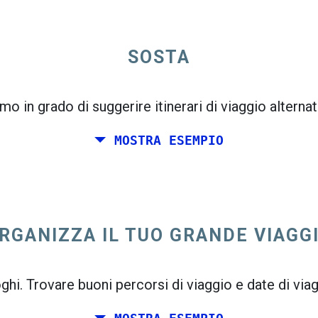
off
per vedere la mappa delle partenze.
SOSTA
mo in grado di suggerire itinerari di viaggio alternat
itorno
o
Solo andata
MOSTRA ESEMPIO
RGANIZZA IL TUO GRANDE VIAGG
oghi. Trovare buoni percorsi di viaggio e date di via