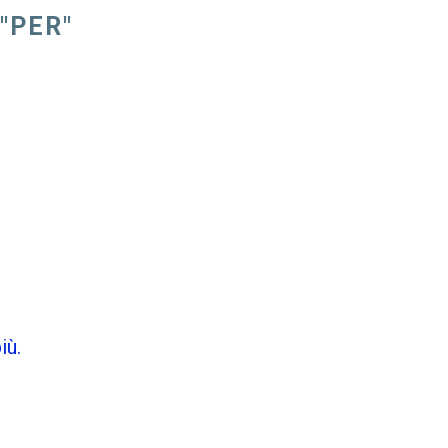
"PER"
E
iù.