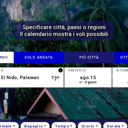
Specificare città, paesi o regioni
Il calendario mostra i voli possibili
ORNO
SOLO ANDATA
PIÙ CITTÀ
OTT
info
A
PARTENZA
RITOR
0 km
+/- 0 giorni
esults are available, use up and down arrow keys to navigate.
rmate
Bagaglio
Tempo
Giorni
Durata