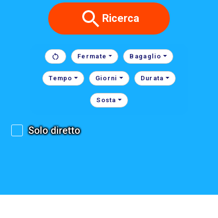
Ricerca
Fermate
Bagaglio
Tempo
Giorni
Durata
Sosta
Solo diretto