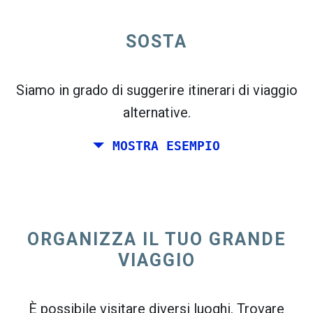
open_in_new
SOSTA
Prova questo
flight_takeoff
Trovato in precedenza. Fai clic su
per vedere
la mappa delle partenze.
Siamo in grado di suggerire itinerari di viaggio
alternative.
MOSTRA ESEMPIO
Scegli le date esatte per
Andata e ritorno
o
Solo
andata
ORGANIZZA IL TUO GRANDE
Ricerca
VIAGGIO
Seleziona l'ordinamento CO
2
open_in_new
È possibile visitare diversi luoghi. Trovare
Prova questo