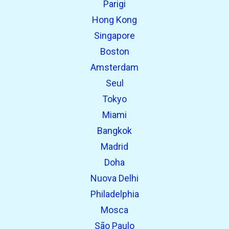
Parigi
open_in_new
Prova questo
Hong Kong
Trovato in precedenza:
Singapore
Boston
Amsterdam
Seul
Tokyo
Miami
Bangkok
Madrid
Doha
Nuova Delhi
Philadelphia
Mosca
São Paulo