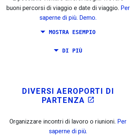
flight_takeoff
flight_land
buoni percorsi di viaggio e date di viaggio.
Per
Trovato in precedenza:
saperne di più.
Demo.
Tiles © Openstreetmap contributors
MOSTRA ESEMPIO
open_in_new
A
. Stima: 52 kg CO
. Di Più:
LinkedIn
2
Pianificare un viaggio via Roma, Barcellona, ​​
DI PIÙ
open_in_new
Prova questo
Stoccolma, Praga e Atene.
Trovato in precedenza:
Si desidera viaggiare sul proprio da Roma a
Venezia. Si vuole almeno 7 giorni lì. Inoltre,
è stato pianificato un incontro a Stoccolma.
DIVERSI AEROPORTI DI
PARTENZA
open_in_new
Organizzare incontri di lavoro o riunioni.
Per
saperne di più.