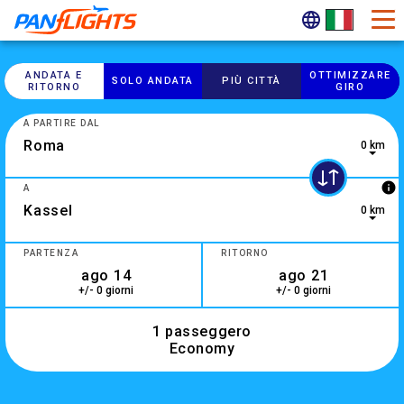
ANDATA E
OTTIMIZZARE
SOLO ANDATA
PIÙ CITTÀ
RITORNO
GIRO
A PARTIRE DAL
0 km
info
A
0 km
2 results are available, use up and down arrow keys to navig
PARTENZA
RITORNO
+/- 0 giorni
+/- 0 giorni
1 passeggero
Economy