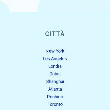
open_in_new
CITTÀ
Prova questo
Trovato in precedenza:
New York
Los Angeles
Londra
Dubai
Shanghai
Atlanta
Pechino
open_in_new
Prova questo
Toronto
Trovato in precedenza: