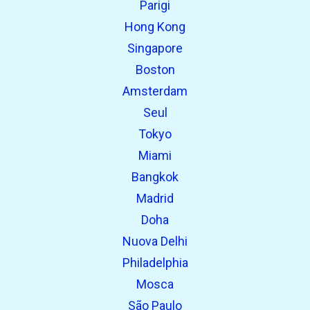
Parigi
open_in_new
Prova questo
Hong Kong
Trovato in precedenza:
Singapore
Boston
Amsterdam
Seul
Tokyo
Miami
Bangkok
Madrid
Doha
Nuova Delhi
Philadelphia
Mosca
São Paulo