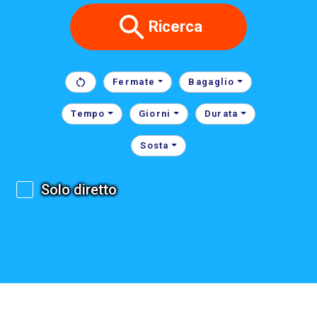
Ricerca
Fermate
Bagaglio
Tempo
Giorni
Durata
Sosta
Solo diretto