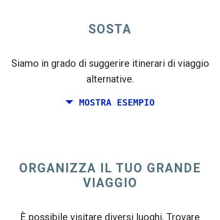
open_in_new
SOSTA
Prova questo
flight_takeoff
Trovato in precedenza. Fai clic su
per vedere
la mappa delle partenze.
Siamo in grado di suggerire itinerari di viaggio
alternative.
MOSTRA ESEMPIO
Scegli le date esatte per
Andata e ritorno
o
Solo
andata
ORGANIZZA IL TUO GRANDE
Ricerca
VIAGGIO
Seleziona l'ordinamento CO
2
open_in_new
È possibile visitare diversi luoghi. Trovare
Prova questo