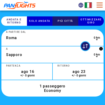
ANDATA E
OTTIMIZZARE
SOLO ANDATA
PIÙ CITTÀ
RITORNO
GIRO
A PARTIRE DAL
0 km
info
A
0 km
3 results are available, use up and down arrow keys to navig
PARTENZA
RITORNO
+/- 0 giorni
+/- 0 giorni
1 passeggero
Economy