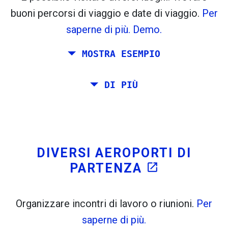
flight_takeoff
flight_land
buoni percorsi di viaggio e date di viaggio.
Per
Trovato in precedenza:
saperne di più.
Demo.
Tiles © Openstreetmap contributors
MOSTRA ESEMPIO
open_in_new
A
. Stima: 52 kg CO
. Di Più:
LinkedIn
2
Pianificare un viaggio via Roma, Barcellona, ​​
DI PIÙ
open_in_new
Prova questo
Stoccolma, Praga e Atene.
Trovato in precedenza:
Si desidera viaggiare sul proprio da Roma a
Venezia. Si vuole almeno 7 giorni lì. Inoltre,
è stato pianificato un incontro a Stoccolma.
DIVERSI AEROPORTI DI
PARTENZA
open_in_new
Organizzare incontri di lavoro o riunioni.
Per
saperne di più.