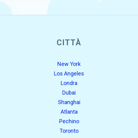
open_in_new
CITTÀ
Prova questo
Trovato in precedenza:
New York
Los Angeles
Londra
Dubai
Shanghai
Atlanta
Pechino
open_in_new
Prova questo
Toronto
Trovato in precedenza: