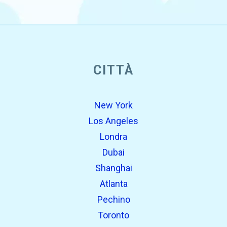
open_in_new
CITTÀ
Prova questo
Trovato in precedenza:
New York
Los Angeles
Londra
Dubai
Shanghai
Atlanta
Pechino
open_in_new
Prova questo
Toronto
Trovato in precedenza: