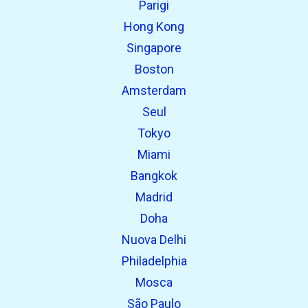
Parigi
open_in_new
Prova questo
Hong Kong
Trovato in precedenza:
Singapore
Boston
Amsterdam
Seul
Tokyo
Miami
Bangkok
Madrid
Doha
Nuova Delhi
Philadelphia
Mosca
São Paulo