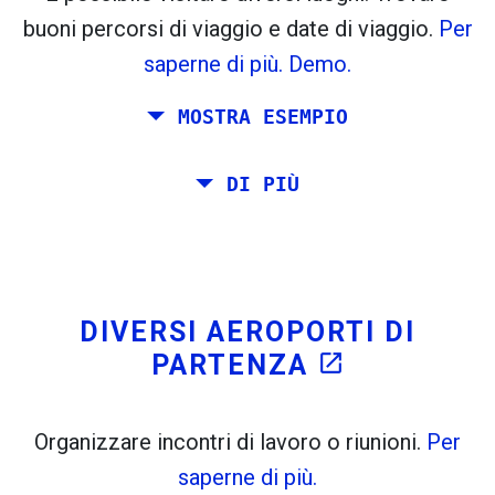
flight_takeoff
flight_land
buoni percorsi di viaggio e date di viaggio.
Per
Trovato in precedenza:
saperne di più.
Demo.
Tiles © Openstreetmap contributors
MOSTRA ESEMPIO
open_in_new
A
. Stima: 52 kg CO
. Di Più:
LinkedIn
2
Pianificare un viaggio via Roma, Barcellona, ​​
DI PIÙ
open_in_new
Prova questo
Stoccolma, Praga e Atene.
Trovato in precedenza:
Si desidera viaggiare sul proprio da Roma a
Venezia. Si vuole almeno 7 giorni lì. Inoltre,
è stato pianificato un incontro a Stoccolma.
DIVERSI AEROPORTI DI
PARTENZA
open_in_new
Organizzare incontri di lavoro o riunioni.
Per
saperne di più.