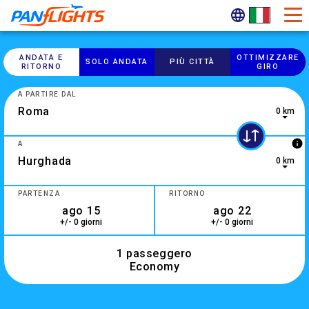
ANDATA E
OTTIMIZZARE
SOLO ANDATA
PIÙ CITTÀ
RITORNO
GIRO
A PARTIRE DAL
0 km
info
A
0 km
2 results are available, use up and down arrow keys to navig
PARTENZA
RITORNO
+/- 0 giorni
+/- 0 giorni
1 passeggero
Economy