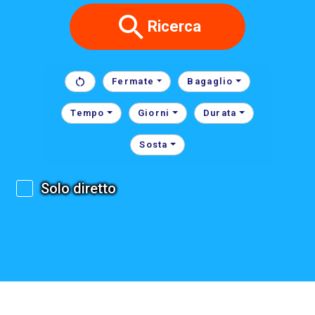
Ricerca
Fermate
Bagaglio
Tempo
Giorni
Durata
Sosta
Solo diretto