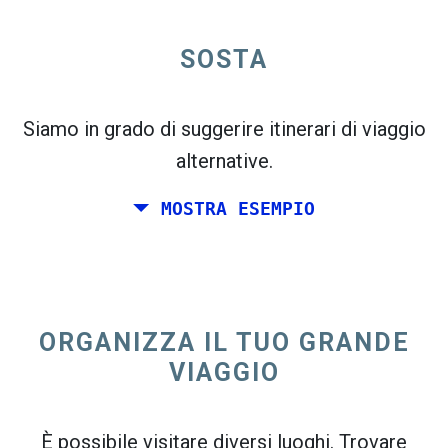
open_in_new
SOSTA
Prova questo
flight_takeoff
Trovato in precedenza. Fai clic su
per vedere
la mappa delle partenze.
Siamo in grado di suggerire itinerari di viaggio
alternative.
MOSTRA ESEMPIO
Scegli le date esatte per
Andata e ritorno
o
Solo
andata
ORGANIZZA IL TUO GRANDE
Ricerca
VIAGGIO
Seleziona l'ordinamento CO
2
open_in_new
È possibile visitare diversi luoghi. Trovare
Prova questo