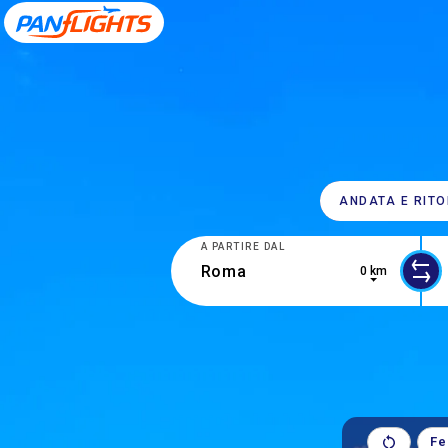
ANDATA E RIT
A PARTIRE DAL
0 km
1 r
Fe