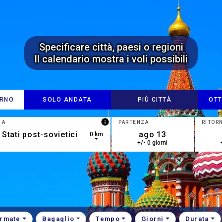
Specificare città, paesi o regioni
Il calendario mostra i voli possibili
ORNO
SOLO ANDATA
PIÙ CITTÀ
OTT
info
A
PARTENZA
RITOR
0 km
+/- 0 giorni
esult is available, use up and down arrow keys to navigate.
rmate
Bagaglio
Tempo
Giorni
Durata