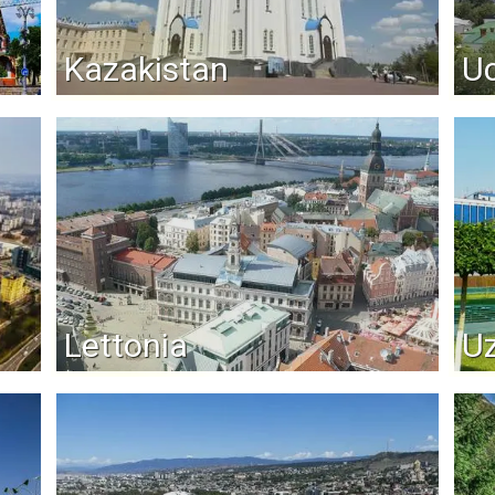
Kazakistan
Uc
Lettonia
Uz