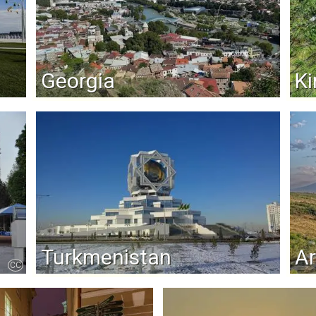
Georgia
Ki
Turkmenistan
A
CC