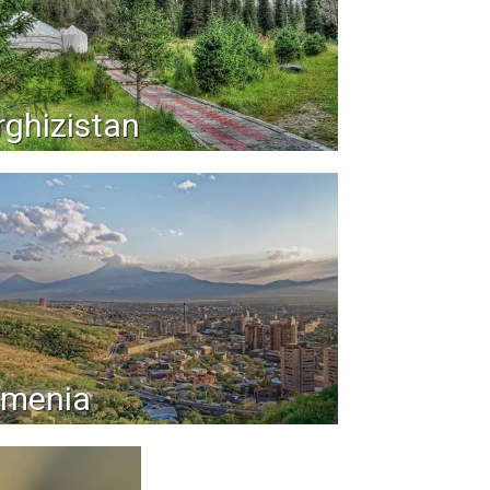
rghizistan
rmenia