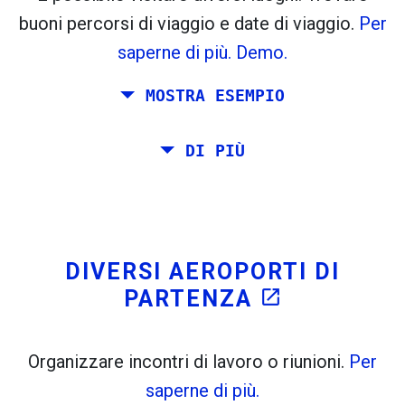
flight_takeoff
flight_land
buoni percorsi di viaggio e date di viaggio.
Per
Trovato in precedenza:
saperne di più.
Demo.
Tiles © Openstreetmap contributors
MOSTRA ESEMPIO
open_in_new
A
. Stima: 52 kg CO
. Di Più:
LinkedIn
2
Pianificare un viaggio via Roma, Barcellona, ​​
DI PIÙ
open_in_new
Prova questo
Stoccolma, Praga e Atene.
Trovato in precedenza:
Si desidera viaggiare sul proprio da Roma a
Venezia. Si vuole almeno 7 giorni lì. Inoltre,
è stato pianificato un incontro a Stoccolma.
DIVERSI AEROPORTI DI
PARTENZA
open_in_new
Organizzare incontri di lavoro o riunioni.
Per
saperne di più.