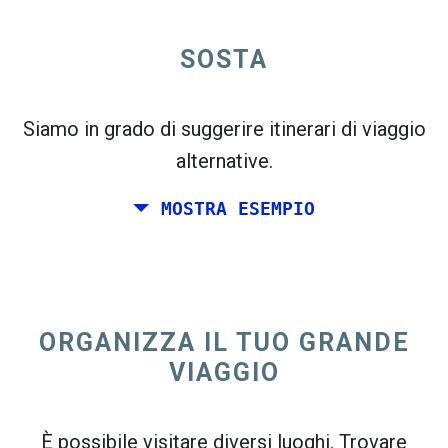
open_in_new
SOSTA
Prova questo
flight_takeoff
Trovato in precedenza. Fai clic su
per vedere
la mappa delle partenze.
Siamo in grado di suggerire itinerari di viaggio
alternative.
MOSTRA ESEMPIO
Scegli le date esatte per
Andata e ritorno
o
Solo
andata
ORGANIZZA IL TUO GRANDE
Ricerca
VIAGGIO
Seleziona l'ordinamento CO
2
open_in_new
È possibile visitare diversi luoghi. Trovare
Prova questo