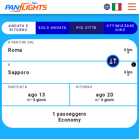
ANDATA E
OTTIMIZZARE
SOLO ANDATA
PIÙ CITTÀ
RITORNO
GIRO
A PARTIRE DAL
0 km
info
A
0 km
3 results are available, use up and down arrow keys to navig
PARTENZA
RITORNO
+/- 0 giorni
+/- 0 giorni
1 passeggero
Economy