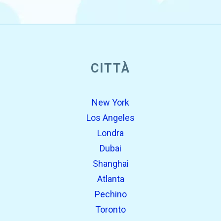
open_in_new
CITTÀ
Prova questo
Trovato in precedenza:
New York
Los Angeles
Londra
Dubai
Shanghai
Atlanta
Pechino
open_in_new
Prova questo
Toronto
Trovato in precedenza: