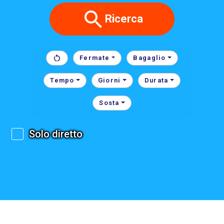
Ricerca
Fermate
Bagaglio
Tempo
Giorni
Durata
Sosta
Solo diretto