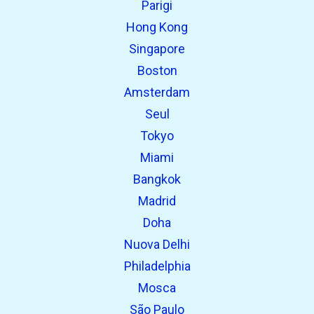
Parigi
open_in_new
Prova questo
Hong Kong
Trovato in precedenza:
Singapore
Boston
Amsterdam
Seul
Tokyo
Miami
Bangkok
Madrid
Doha
Nuova Delhi
Philadelphia
Mosca
São Paulo