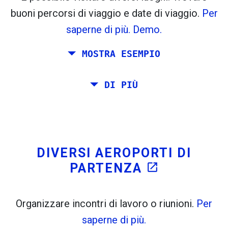
flight_takeoff
flight_land
buoni percorsi di viaggio e date di viaggio.
Per
Trovato in precedenza:
saperne di più.
Demo.
Tiles © Openstreetmap contributors
MOSTRA ESEMPIO
open_in_new
A
. Stima: 52 kg CO
. Di Più:
LinkedIn
2
Pianificare un viaggio via Roma, Barcellona, ​​
DI PIÙ
open_in_new
Prova questo
Stoccolma, Praga e Atene.
Trovato in precedenza:
Si desidera viaggiare sul proprio da Roma a
Venezia. Si vuole almeno 7 giorni lì. Inoltre,
è stato pianificato un incontro a Stoccolma.
DIVERSI AEROPORTI DI
PARTENZA
open_in_new
Organizzare incontri di lavoro o riunioni.
Per
saperne di più.