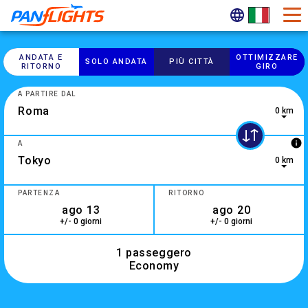
ANDATA E
OTTIMIZZARE
SOLO ANDATA
PIÙ CITTÀ
RITORNO
GIRO
A PARTIRE DAL
0 km
info
A
0 km
3 results are available, use up and down arrow keys to navig
PARTENZA
RITORNO
+/- 0 giorni
+/- 0 giorni
1 passeggero
Economy