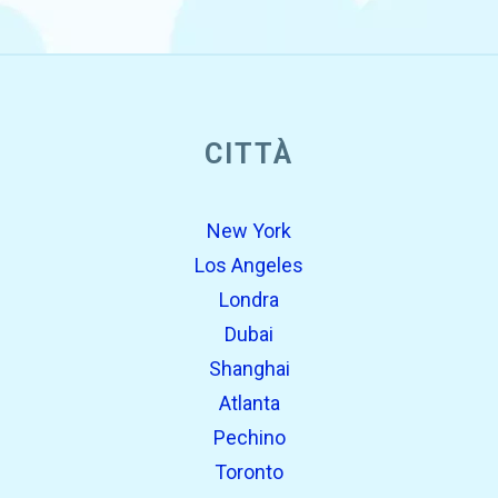
open_in_new
CITTÀ
Prova questo
Trovato in precedenza:
New York
Los Angeles
Londra
Dubai
Shanghai
Atlanta
Pechino
open_in_new
Prova questo
Toronto
Trovato in precedenza: