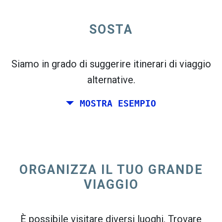
open_in_new
SOSTA
Prova questo
flight_takeoff
Trovato in precedenza. Fai clic su
per vedere
la mappa delle partenze.
Siamo in grado di suggerire itinerari di viaggio
alternative.
MOSTRA ESEMPIO
Scegli le date esatte per
Andata e ritorno
o
Solo
andata
ORGANIZZA IL TUO GRANDE
Ricerca
VIAGGIO
Seleziona l'ordinamento CO
2
open_in_new
È possibile visitare diversi luoghi. Trovare
Prova questo