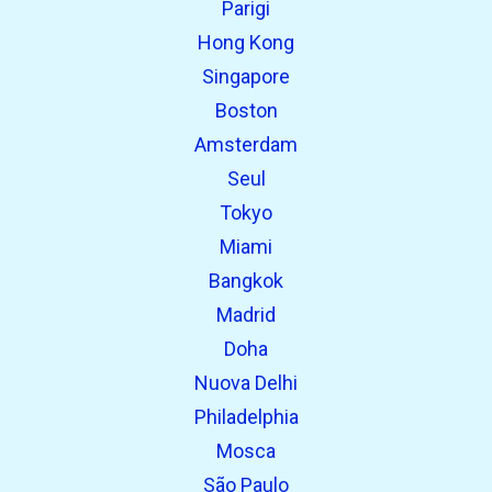
Parigi
open_in_new
Prova questo
Hong Kong
Trovato in precedenza:
Singapore
Boston
Amsterdam
Seul
Tokyo
Miami
Bangkok
Madrid
Doha
Nuova Delhi
Philadelphia
Mosca
São Paulo