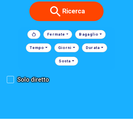
Ricerca
Fermate
Bagaglio
Tempo
Giorni
Durata
Sosta
Solo diretto